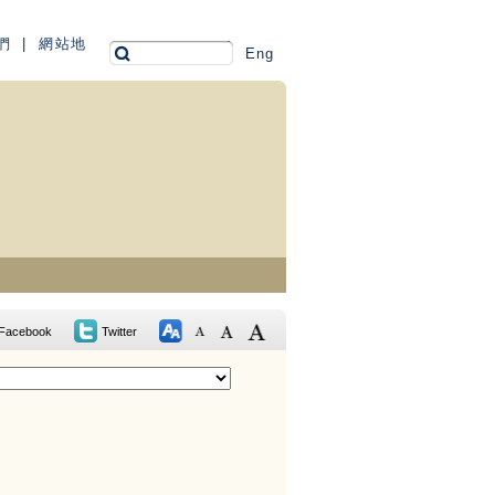
們
|
網站地
Eng
Facebook
Twitter