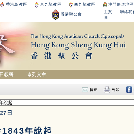
香港島教區
東九龍教區
西九龍教區
澳門傳道地區
主頁
|
聯絡我
香港聖公會
圖
轉寄
列印
27日
1843年說起