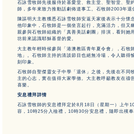
石詠雪牧師先後服侍於基愛堂、救主堂、聖智堂、聖
師，多年來致力推動話劇佈道事工。石牧師2003年
陳謳明大主教獲悉石詠雪牧師安返天家後表示十分懷
他印象中，石牧師是一個坐言起行，充滿活力，但又
親參與石牧師組織的「真善美話劇團」排演，看到她
坊前來認識耶穌基督的愛。
大主教年輕時候參與「港澳教區青年夏令會」，石牧
地」。石牧師主持的清談節目也絕無冷場，令人聽得
刻印象。
石牧師自聖傑靈女子中學「退休」之後，先後在不同
主的心志，實在值得大家學傚。大主教呼籲教友在禱
喜樂。
安息禮拜詳情
石詠雪牧師的安息禮拜定於8月18日（星期一）上午1
容，10時25分入殮禮，10時30分安息禮，隨即出