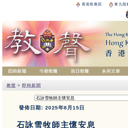
香港島教區
東九龍
教聲
>
即時新聞
發佈日期: 2025年8月15日
石詠雪牧師主懷安息