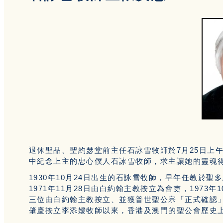
退休聖品、聖約瑟堂前主任石詠雪牧師於7月25日上午
中紀念上主的忠心僕人石詠雪牧師，求主讓她的靈魂
1930年10月24日出生的石詠雪牧師，早年任教於
1971年11月28日由白約翰主教按立為會吏，197
三位由白約翰主教按立、並獲普世聖公宗「正式確認」
肇慶按立李添嬡牧師以來，香港及澳門的聖公會歷史