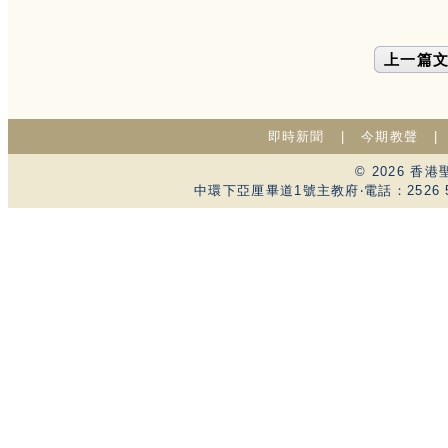
上一篇
即時新聞
|
今期教聲
© 2026 
中環下亞厘畢道1號主教府‧電話：2526 59