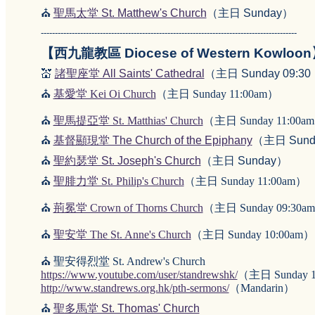
⛪
聖馬太堂 St. Matthew's Church
（主日 Sunday）
-------------------------------------------------------------------------------------------
【西九龍教區 Diocese of Western Kowloo
💒
諸聖座堂 All Saints' Cathedral
（主日 Sunday 09:30
⛪
基愛堂 Kei Oi Church
（主日 Sunday 11:00am）
⛪
聖馬提亞堂 St. Matthias' Church
（主日 Sunday 11:00a
⛪
基督顯現堂 The Church of the Epiphany
（主日 Sunda
⛪
聖約瑟堂 St. Joseph's Church
（主日 Sunday）
⛪
聖腓力堂 St. Philip's Church
（主日 Sunday 11:00am）
⛪
荊冕堂 Crown of Thorns Church
（主日 Sunday 09:30a
⛪
聖安堂 The
S
t
. Anne's Church
（主日 Sunday 10:00am）
⛪ 聖安得烈堂 St. Andrew's Church
https://www.youtube.com/user/standrewshk/
（主日 Sunday 1
http://www.standrews.org.hk/pth-sermons/
（Mandarin）
⛪
聖多馬堂 St. Thomas' Church