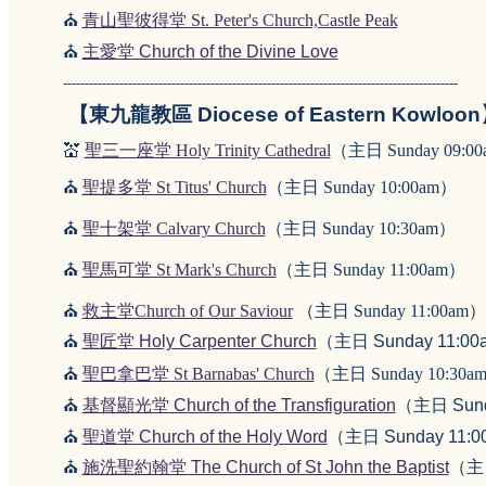
⛪
青山聖彼得堂 St. Peter's Church,Castle Peak
⛪
主愛堂 Church of the Divine Love
-------------------------------------------------------------------------------------------
【東九龍教區 Diocese of Eastern Kowloo
💒
聖三一座堂 Holy Trinity Cathedral
（主日 Sunday 09:0
⛪
聖提多堂 St Titus' Church
（主日 Sunday 10:00am）
⛪
聖十架堂 Calvary Church
（主日 Sunday 10:30am）
⛪
聖馬可堂 St Mark's Church
（主日 Sunday 11:00am）
⛪
救主堂Church of Our Saviour
（主日 Sunday 11:00am）
⛪
聖匠堂 Holy Carpenter Church
（主日 Sunday 11:0
⛪
聖巴拿巴堂 St Barnabas' Church
（主日 Sunday 10:30a
⛪
基督顯光堂 Church of the Transfiguration
（主日 Sund
⛪
聖道堂 Church of the Holy Word
（主日 Sunday 11:
⛪
施洗聖約翰堂 The Church of St John the Baptist
（主日