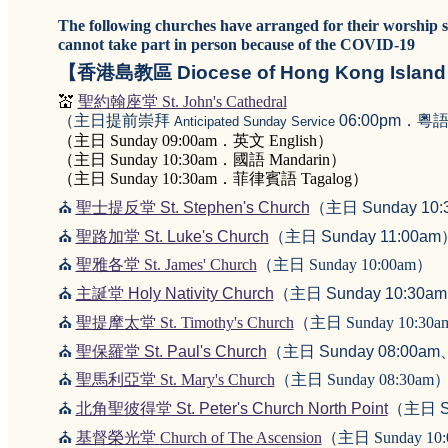
The following churches have arranged for their worship se
cannot take part in person because of the COVID-19
【香港島教區 Diocese of Hong Kong Islan
💒
聖約翰座堂 St. John's Cathedral
（主日提前崇拜
06:00pm．粵語 
Anticipated Sunday Service
（主日 Sunday 09:00am．英文 English）
（主日 Sunday 10:30am．國語 Mandarin）
（主日 Sunday 10:30am．菲律賓語 Tagalog）
⛪
聖士提反堂 St. Stephen's Church
（主日 Sunday 10
⛪
聖路加堂 St. Luke's Church
（主日 Sunday 11:00am
⛪
聖雅各堂 St. James' Church
（主日 Sunday 10:00am）
⛪
主誕堂 Holy Nativity Church
（主日 Sunday 10:30a
⛪
聖提摩太堂 St. Timothy's Church
（主日 Sunday 10:30
⛪
聖保羅堂 St. Paul's Church
（主日 Sunday 08:00am
⛪
聖馬利亞堂 St. Mary's Church
（主日 Sunday 08:30am
⛪
北角聖彼得堂 St. Peter's Church North Point
（主日 Su
⛪
基督榮光堂
Church of The Ascension
（主日 Sunday 10