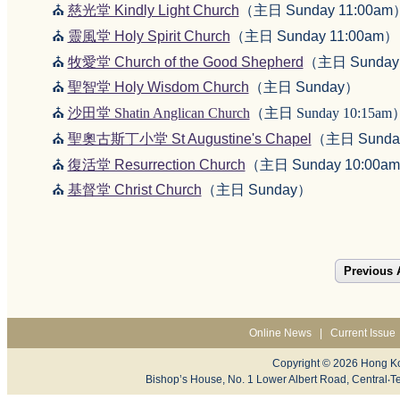
⛪
慈光堂 Kindly Light Church
（主日 Sunday 11:00am
⛪
靈風堂 Holy Spirit Church
（主日 Sunday 11:00am）
⛪️
牧愛堂 Church of the Good Shepherd
（主日 Sunday
⛪
聖智堂 Holy Wisdom Church
（主日 Sunday）
⛪
沙田堂 Shatin Anglican Church
（主日 Sunday 10:15am
⛪
聖奧古斯丁小堂 St Augustine's Chapel
（主日 Sunday
⛪
復活堂 Resurrection Church
（主日 Sunday 10:00a
⛪
基督堂 Christ Church
（主日 Sunday）
Previous A
Online News
|
Current Issue
Copyright © 2026 Hong Ko
Bishop’s House, No. 1 Lower Albert Road, Centr