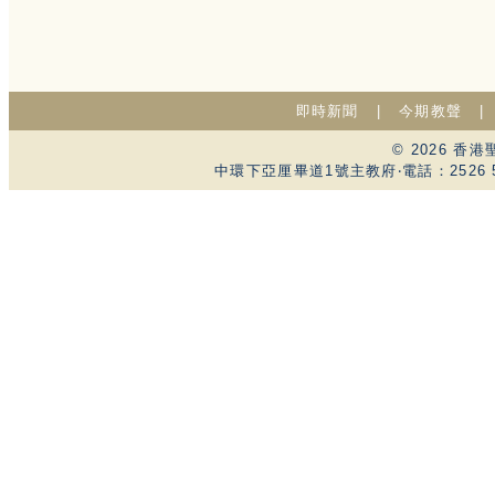
即時新聞
|
今期教聲
© 2026 
中環下亞厘畢道1號主教府‧電話：2526 59