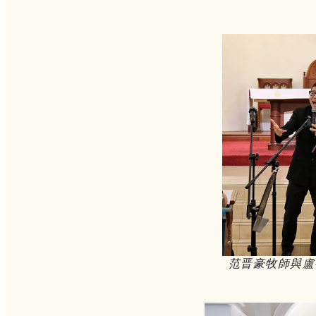
范晋豪牧師與盧