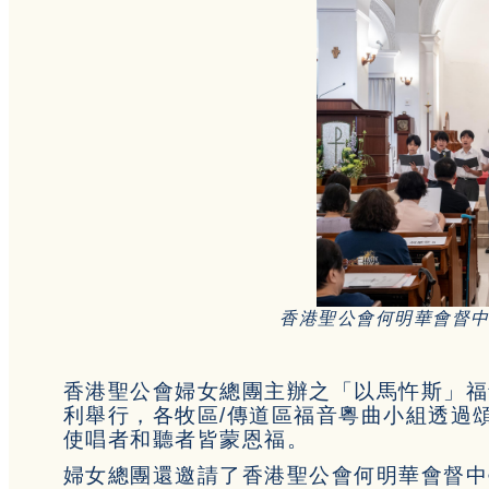
香港聖公會何明華會督
香港聖公會婦女總團主辦之「以馬忤斯」福
利舉行，各牧區/傳道區福音粵曲小組透過
使唱者和聽者皆蒙恩福。
婦女總團還邀請了香港聖公會何明華會督中