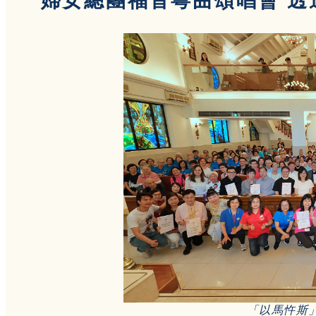
婦女總團福音粵曲頌唱會 透
「以馬忤斯