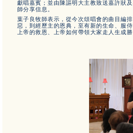
獻唱嘉賓；並由陳謳明大主教致送嘉許狀及
師分享信息。
葉子良牧師表示，從今次頌唱會的曲目編排
惡，到經歷主的恩典，至有新的生命、服侍
上帝的救恩、上帝如何帶領大家走人生成勝