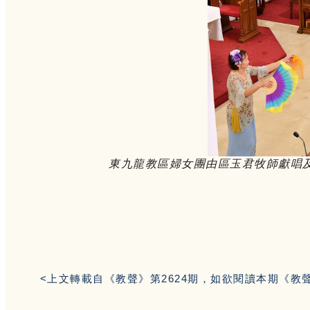
東九龍教區婦女團由區玉君牧師獻唱
<上文轉載自《教聲》第2624期，如欲閱讀本期《教