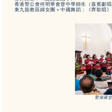
香港聖公會何明華會督中學師生（嘉賓獻唱
東九龍教區婦女團＋中國舞蹈：《齊歌唱》
聖保羅