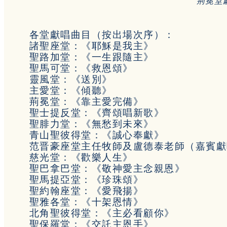
荊冕堂
各堂獻唱曲目（按出場次序）：
諸聖座堂：《耶穌是我主》
聖路加堂：《一生跟隨主》
聖馬可堂：《救恩頌》
靈風堂：《送別》
主愛堂：《傾聽》
荊冕堂：《靠主愛完備》
聖士提反堂：《齊頌唱新歌》
聖腓力堂：《無愁到未來》
青山聖彼得堂：《誠心奉獻》
范晋豪座堂主任牧師及盧德泰老師（嘉賓獻
慈光堂：《歡樂人生》
聖巴拿巴堂：《敬神愛主念親恩》
聖馬提亞堂：《珍珠頌》
聖約翰座堂：《愛飛揚》
聖雅各堂：《十架恩情》
北角聖彼得堂：《主必看顧你》
聖保羅堂：《交託主恩手》