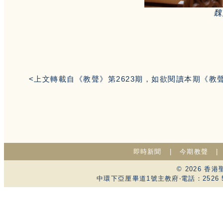
魏
<上文轉載自《教聲》第2623期，如欲閱讀本期《教
即時新聞
|
今期教聲
© 2026 
中環下亞厘畢道1號主教府‧電話：2526 59