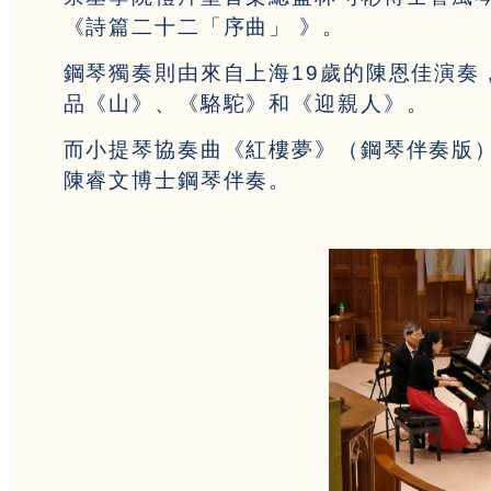
《詩篇二十二「序曲」 》。
鋼琴獨奏則由來自上海19歲的陳恩佳演奏
品《山》、《駱駝》和《迎親人》。
而小提琴協奏曲《紅樓夢》（鋼琴伴奏版
陳睿文博士鋼琴伴奏。