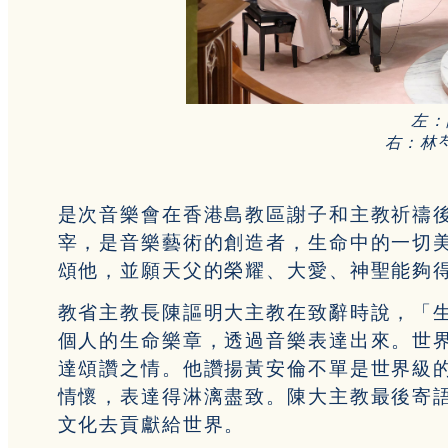
左：
右：
林
是次音樂會在香港島教區謝子和主教祈禱
宰，是音樂藝術的創造者，生命中的一切
頌他，並願天父的榮耀、大愛、神聖能夠
教省主教長陳謳明大主教在致辭時說，「
個人的生命樂章，透過音樂表達出來。世
達頌讚之情。他讚揚黃安倫不單是世界級
情懷，表達得淋漓盡致。陳大主教最後寄
文化去貢獻給世界。