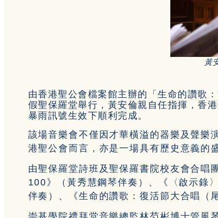
黃
由香港聖公會檔案館主辦的「生命的讚歌：
假聖保羅堂舉行，黃安倫親自任指揮，香港
暴雨訊號生效下順利完成。
該場音樂會不僅因才華橫溢的器樂及聲樂
港聖公會而言，亦是一場具有歷史意義的
由聖保羅堂詩班及聖保羅書院校友會合唱
100》（黃秀慧鋼琴伴奏）、《〈啟示錄
伴奏）、《生命的讚歌：復活節大合唱（
崇基學院禮拜堂音樂總監林芍彬博士管風琴