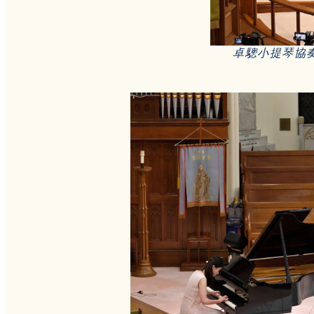
卓驄小提琴協