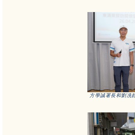
方學誠署長和劉冼