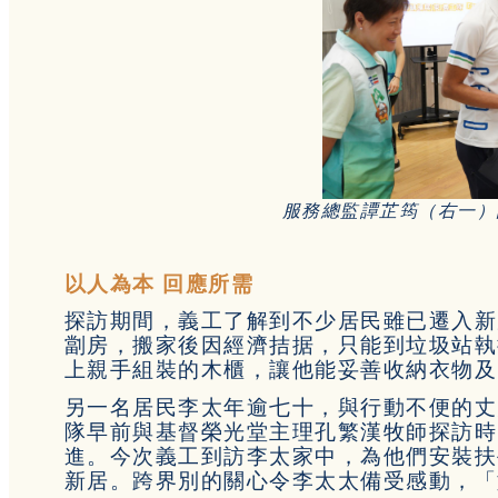
服務總監譚芷筠（右一）
以人為本 回應所需
探訪期間，義工了解到不少居民雖已遷入新
劏房，搬家後因經濟拮据，只能到垃圾站執
上親手組裝的木櫃，讓他能妥善收納衣物及
另一名居民李太年逾七十，與行動不便的丈
隊早前與基督榮光堂主理孔繁漢牧師探訪時
進。今次義工到訪李太家中，為他們安裝扶
新居。跨界別的關心令李太太備受感動，「