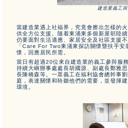
建造業義工與
當建造業遇上社福界，究竟會擦出怎樣的火
供全方位支援。隨着東涌東多個新屋邨陸續
仍要面對生活適應、家居安全及社區支援不
「Care For Two東涌東探訪關懷暨
懷，回應居民所需。
當日有超過20位來自建造業的義工參與服
持續大嶼辦事處處長胡國源、副處長鄭雅思
長陳橋森等。一眾義工在福利協會總幹事劉
庭，表達關懷和聆聽他們的需要，並發揮建
環境。