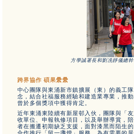
方學誠署長和劉冼靜儀總幹
跨界協作 碩果纍纍
中心團隊與東涌新市鎮擴展（東）的義工隊
念，結合社福服務經驗和建造業專業，推動不
曾於多個獎項中獲得肯定。
近年東涌東陸續有新屋邨入伙，團隊與「友
收單位、申報執修項目，以及舉辦導賞，陪
者在搬遷初期缺乏支援，面對漆黑而陌生的
合作推行「留一盞燈」服務，為有需要的居