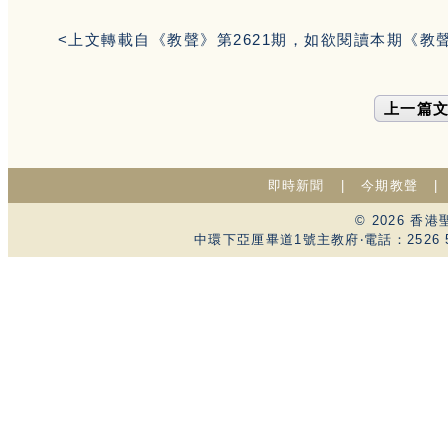
<上文轉載自《教聲》第2621期，如欲閱讀本期《教
上一篇
即時新聞
|
今期教聲
© 2026 
中環下亞厘畢道1號主教府‧電話：2526 59