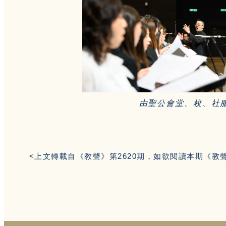
由聖公會堂、校、社
<上文轉載自《教聲》第2620期，如欲閱讀本期《教