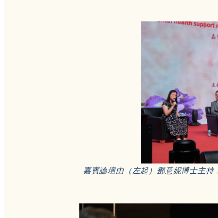
嘉賓論壇由（左起）鄧意妮博士主持