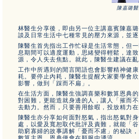
陳嘉璐醫
林醫生分享後，即由另一位主講嘉賓陳嘉璐
談及日常生活中七種常見的壓力來源，並逐
陳醫生首先指出工作忙碌是生活常態，但一
息期間可以適度運動，思緒變得輕鬆，達致
源，令人失去焦點。就此，陳醫生建議在亂
工作中所遇到的閒言閒語也會影響精神健康
耗。要停止內耗，陳醫生提醒大家要學會欣
影響，做到「踩而不扁」。
在生活方面，陳醫生強調喜樂和數算恩典的
對困難，更能造就身邊的人，讓人「摧而不
去動力。然而，只要善用餘暇，投放精力在
陳醫生亦分享如何面對怒氣，指出怒氣對身
處，以愛及寬恕取代批評及責難，就能「谷
助窮寡婦的故事講解「憂而不慮」的秘訣，
數算主恩，恩典便會在順服中湧流。