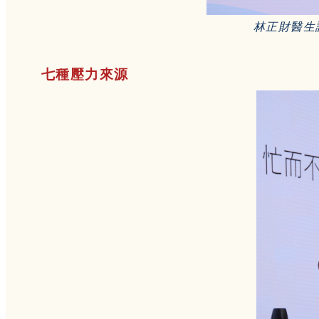
林正財醫生
七種壓力來源