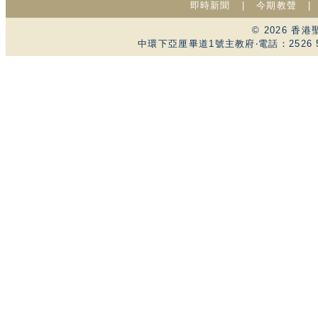
即時新聞
|
今期教聲
© 2026 
中環下亞厘畢道1號主教府‧電話：2526 59