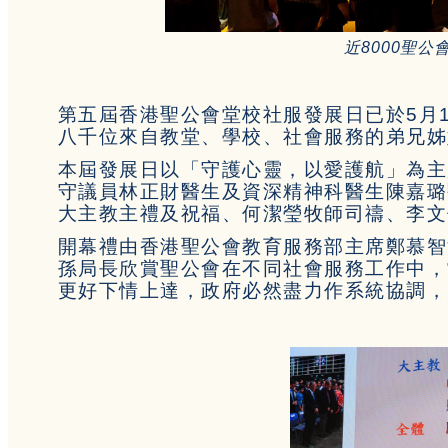
近8000聖
第五屆香港聖公會堂校社服發展日已於5月
八千位來自教堂、學校、社會服務的弟兄姊
本屆發展日以「守護心靈，以愛護航」為主
守議員林正財醫生及資深精神科醫生陳嘉璐
大主教主禮及祝福、何潔瑩牧師司禱、李文
開幕禮由香港聖公會教育服務部主席鄭慕智
孫局長欣賞聖公會在不同社會服務工作中，
更好下情上達，政府必然盡力作系統協調，