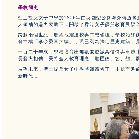
學校簡史
聖士提反女子中學於1906年由英國聖公會海外傳道
人領袖的鼎力襄助下，開啟了香港女子優質教育與福
跨越兩個世紀，歷經地震遷校與二戰硝煙，學校始終巍
舍主樓「李余愛喜大樓」，現已列為法定歷史建築，
一百二十年來，學校培育出無數兼虔誠具信仰與卓越
長薪火相傳，秉持全人教育理念，融匯德、智、體、
展望未來，聖士提反女子中學將繼續恪守「本信而進
新時代 。