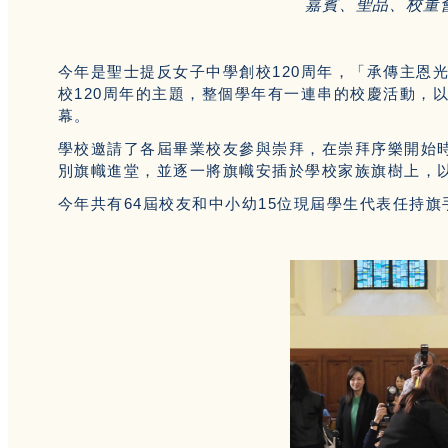
嘉賓、聖品、校董
今年是聖士提反女子中學創校120周年，「承傳主恩光 進前啟未來（
校120周年的主題，整個學年有一連串的校慶活動，以
幕。
學校邀請了各屆畢業校友參與崇拜，在崇拜序樂開始
別旗幟進堂，並逐一將旗幟安插於學校家族旗樹上，
今年共有64屆校友和中小幼15位現屆學生代表任持旗