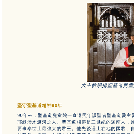
大主教讚揚聖基道兒童
堅守聖基道精神90年
90年來，聖基道兒童院一直遵照守護聖者聖基道愛主
耶穌涉水渡河之人。聖基道相傳是三世紀的迦南人，原名
要事奉世上最強大的君王。他先後遇上在地的國君、