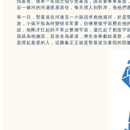
找基督。後來一名隱士指引聖基道，說若要事奉基督
近一條河的河邊搭屋居住，每天揹人到對岸，免他們
有一日，聖基道在河邊見一小孩請求抱他過河，於是
急，小孩不知為何變得非常重，彷彿整個宇宙壓在他
說，他剛才扛起的不單止整個宇宙，還扛起了創造宇
孩就為他施洗，並改名為基道，將生命奉獻給基督，在各處
是揹起基督的人，這圖象正正就是聖基道兒童院的院