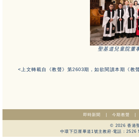
聖基道兒童院董
<上文轉載自《教聲》第2603期，如欲閱讀本期《教
即時新聞
|
今期教聲
© 2026 
中環下亞厘畢道1號主教府‧電話：2526 59