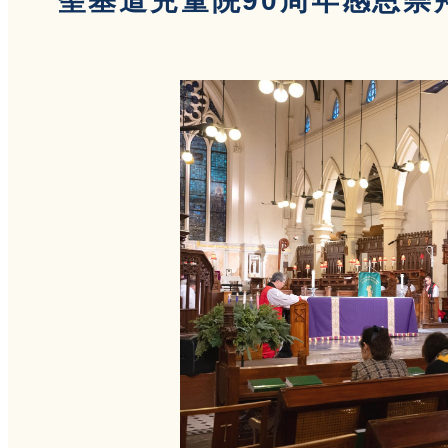
聖基道兒童院90周年感恩崇拜