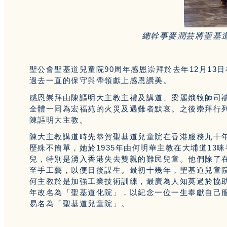
總幹事麥潤芸將聖基
聖公會聖基道兒童院90周年感恩崇拜於去年12月1
過去一直的保守與帶領獻上感恩讚美。
感恩崇拜由陳謳明大主教主禮及講道、梁麗娥牧師司
全體一同為宏福苑的火災及遇難者默哀。之後崇拜行
陳謳明大主教。
陳大主教講道時先恭賀聖基道兒童院在香港服務九十年
歷殊不簡單，她於1935年由何明華主教在大埔道1
兒，特別是湧入香港失去雙親的難民兒童。他們除了
至手工藝，以便日後謀生。最初十幾年，聖基道兒童
何主教於是加強工業技術訓練，最廣為人知莫過於協助
年改名為「聖基道化院」，以紀念一位一生奉獻自己服
易名為「聖基道兒童院」。