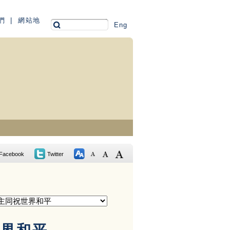
們
|
網站地
Eng
Facebook
Twitter