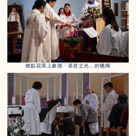
燃點花環上象徵「基督之光」的蠟燭