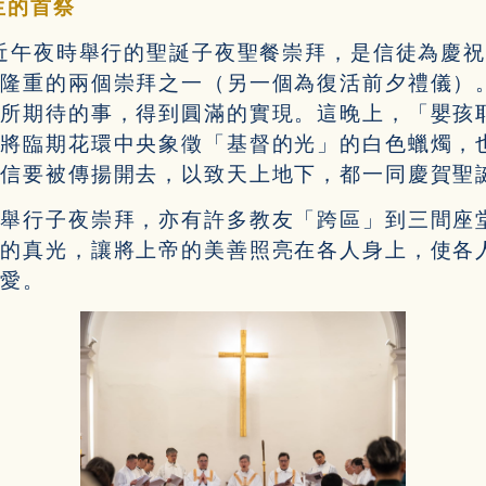
生的首祭
接近午夜時舉行的聖誕子夜聖餐崇拜，是信徒為慶
最隆重的兩個崇拜之一（另一個為復活前夕禮儀）
期所期待的事，得到圓滿的實現。這晚上，「嬰孩
點將臨期花環中央象徵「基督的光」的白色蠟燭，
喜信要被傳揚開去，以致天上地下，都一同慶賀聖
區舉行子夜崇拜，亦有許多教友「跨區」到三間座
督的真光，讓將上帝的美善照亮在各人身上，使各
仁愛。