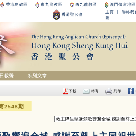
香港島教區
東九龍教區
西九龍教區
澳門傳道地區
主頁
|
聯絡我
香港聖公會
圖
下載
轉寄
列印
第2548期