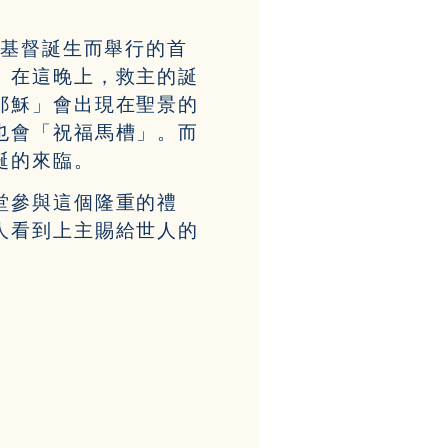
祝基督誕生而舉行的首
。在這晚上，救主的誕
耶穌」會出現在聖景的
也會「祝福馬槽」。而
誕的來臨。
堂參與這個隆重的禮
人看到上主賜給世人的