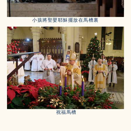
小孩將聖嬰耶穌擺放在馬槽裏
祝福馬槽