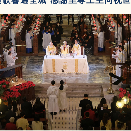
頌歌響遍全城 感謝至尊上主同祝