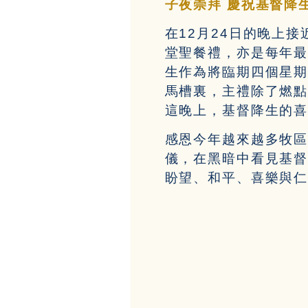
子夜崇拜 慶祝基督降
在12月24日的晚上
堂聖餐禮，亦是每年
生作為將臨期四個星
馬槽裏，主禮除了燃
這晚上，基督降生的
感恩今年越來越多牧
儀，在黑暗中看見基
盼望、和平、喜樂與