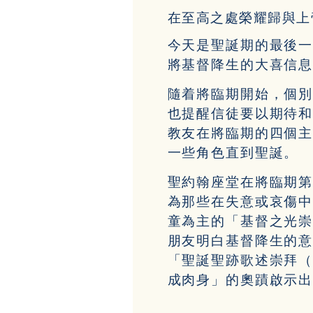
在至高之處榮耀歸與上
今天是聖誕期的最後
將基督降生的大喜信
隨着將臨期開始，個
也提醒信徒要以期待
教友在將臨期的四個
一些角色直到聖誕。
聖約翰座堂在將臨期第二主日
為那些在失意或哀傷
童為主的「基督之光崇拜（
朋友明白基督降生的意
「聖誕聖跡歌述崇拜（C
成肉身」的奧蹟啟示