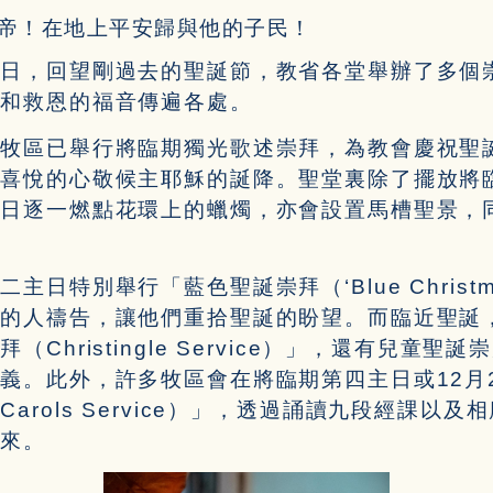
帝！在地上平安歸與他的子民！
一日，回望剛過去的聖誕節，教省各堂舉辦了多個
息和救恩的福音傳遍各處。
別牧區已舉行將臨期獨光歌述崇拜，為教會慶祝聖
和喜悅的心敬候主耶穌的誕降。聖堂裏除了擺放將
主日逐一燃點花環上的蠟燭，亦會設置馬槽聖景，
特別舉行「藍色聖誕崇拜（‘Blue Christmas’
中的人禱告，讓他們重拾聖誕的盼望。而臨近聖誕
Christingle Service）」，還有兒童
義。此外，許多牧區會在將臨期第四主日或12月
arols Service）」，透過誦讀九段經課以
出來。