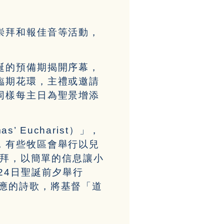
崇拜和報佳音等活動，
誕的預備期揭開序幕，
臨期花環，主禮或邀請
同樣每主日為聖景增添
 Eucharist）」，
，有些牧區會舉行以兒
聖誕崇拜，以簡單的信息讓小
24日聖誕前夕舉行
及相應的詩歌，將基督「道