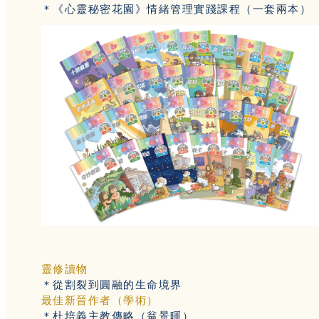
＊《心靈秘密花園》情緒管理實踐課程（一套兩本）
靈修讀物
＊從割裂到圓融的生命境界
最佳新晉作者（學術）
＊杜培義主教傳略（翁景暉）