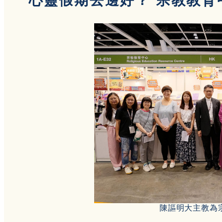
心靈假期去邊好？ 宗教教育
陳謳明大主教為