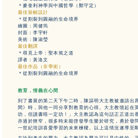
＊麥奎利神學與中國哲學（鄭守定）
最佳裝幀設計
＊從割裂到圓融的生命境界
繪圖：周健筠
封面：李宇軒
美術：陳淑瑩
最佳翻譯
＊尋見上帝：聖本篤之道
譯者：黃洛文
最佳作品（非學術）
＊從割裂到圓融的生命境界
教育，情義在心間
到了書展的第二天下午二時，陳謳明大主教被邀請出
間》時，與他一同分享對教育的心得。大主教憶起在
叻，但讀書唔一定叻！」大主教認為這句話正正道出
亦過於狹窄，很多時未能啓發學生樂於研究，勇於發
一世紀培訓喜愛學習的未來楝樑。以上這情況遂導至
在論到考生的壓力，大主教認為壓力可以是中性的，