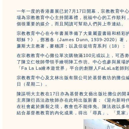
一年一度的香港書展已於7月17日開幕，宗教教育中
場為宗教教育中心主持開幕禮，祝福中心的工作順利
個很重要的媒介，而且閱讀可幫助人們與上帝連結。
宗教教育中心在今年書展準備了大量屬靈書籍和精彩
耶穌？》，鄧雅各（James Dunn, 1939-20
廉斯大主教著，麥穗譯；以及信徒培育系列（18）：
在宗教教育中心攤位單次購物滿100元或以上，可憑
了陳立仁牧師帶領手繪明陣工作坊。中心也參與展場
「Fa La La繪本遊世界」平台的創辦人FaLaLa老
宗教教育中心及文林出版有限公司於基督教坊的攤位編號為
日（星期二）。
陳謳明大主教在17日亦為基督教文藝出版社攤位的開
主席陳衍昌法政牧師亦在此時出版新書：《迎向新時
在社會處於撕裂之境，教會也不能倖免。陳法政以多
結合基督教教育的內化成果，得出「尋真」、「覓家