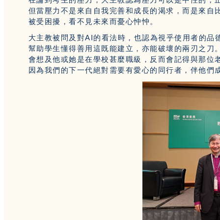
但當壓力不是來自自我完善和成長的渴求，而是來自
被受困擾，看不見未來而憂心忡忡。
大主教被問及對AI的看法時，也認為視乎使用者的品
幫助學生懂得善用這既能建立，亦能破壞的兩刃之刀
會想及他或她是在學校甚麼職級，反而會記得與那位
因為我們的下一代絕對需要有愛心的同行者，伴他們