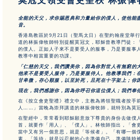
莫冠文領受會吏聖秩 林振偉
全能的天父，求你賜恩典和力量給你的僕人，使他能
音。
香港島教區於9月21日（聖馬太日）在聖約翰座堂舉
道的林振偉牧師特別提醒莫冠文，耶穌曾教導門徒：
的僕人。正如人子來不是要受人的服事，乃是要服事
教導中相當重要的功課。
「仁慈的天父，我們讚美你，因為你對世人有無窮的
他來不是要受人服侍，乃是要服侍人。他教導我們：
甘卑微，存心順服，以至於死，且死在十字架上；你
現在，我們感謝你，因為你呼召你這位僕人；我們奉
在《按立會吏聖禮》禮文中，主教為將領聖職者按手
人……」當晚為崇拜講道的林振偉牧師，就特別為莫
在聖經中，常常看到耶穌願意放下尊貴的身份去做僕
首，就要作「用人」、「僕人」。林牧師指出，「會
當中又有另一個意思，就是「等候者」。「有哪一個
素，「等待」就是以忍耐的心去準備自己，準備隨時