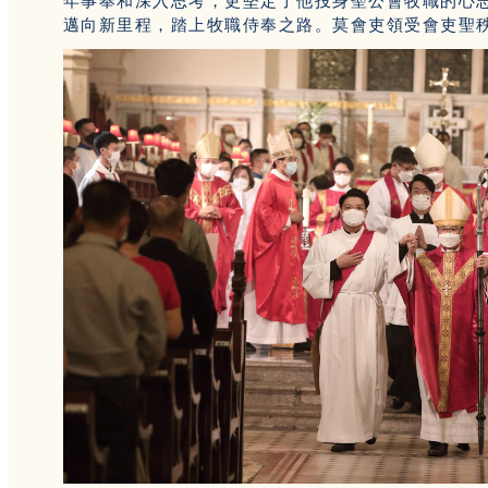
年事奉和深入思考，更堅定了他投身聖公會牧職的心
邁向新里程，踏上牧職侍奉之路。莫會吏領受會吏聖