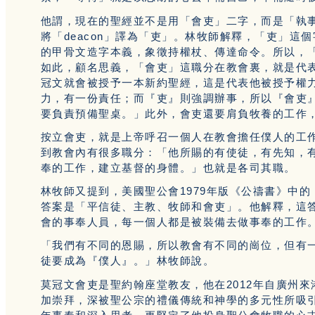
他謂，現在的聖經並不是用「會吏」二字，而是「執
將「deacon」譯為「吏」。林牧師解釋，「吏」
的甲骨文造字本義，象徵持權杖、傳達命令。所以，
如此，顧名思義，「會吏」這職分在教會裏，就是代
冠文就會被授予一本新約聖經，這是代表他被授予權
力，有一份責任；而『吏』則強調辦事，所以『會吏
要負責預備聖桌。」此外，會吏還要肩負牧養的工作
按立會吏，就是上帝呼召一個人在教會擔任僕人的工
到教會內有很多職分：「他所賜的有使徒，有先知，
奉的工作，建立基督的身體。」也就是各司其職。
林牧師又提到，美國聖公會1979年版《公禱書》中
答案是「平信徒、主教、牧師和會吏」。他解釋，這
會的事奉人員，每一個人都是被裝備去做事奉的工作
「我們有不同的恩賜，所以教會有不同的崗位，但有
徒要成為『僕人』。」林牧師說。
莫冠文會吏是聖約翰座堂教友，他在2012年自廣州
加崇拜，深被聖公宗的禮儀傳統和神學的多元性所吸