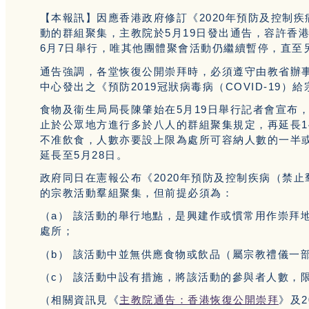
【本報訊】因應香港政府修訂《2020年預防及控制
動的群組聚集，主教院於5月19日發出通告，容許香
6月7日舉行，唯其他團體聚會活動仍繼續暫停，直至
通告強調，各堂恢復公開崇拜時，必須遵守由教省辦
中心發出之《預防2019冠狀病毒病（COVID-19
食物及衞生局局長陳肇始在5月19日舉行記者會宣布
止於公眾地方進行多於八人的群組聚集規定，再延長1
不准飲食，人數亦要設上限為處所可容納人數的一半
延長至5月28日。
政府同日在憲報公布《2020年預防及控制疾病（禁止
的宗教活動羣組聚集，但前提必須為：
（a） 該活動的舉行地點，是興建作或慣常用作崇拜
處所；
（b） 該活動中並無供應食物或飲品（屬宗教禮儀一
（c） 該活動中設有措施，將該活動的參與者人數，
（相關資訊見《
主教院通告：香港恢復公開崇拜
》及2