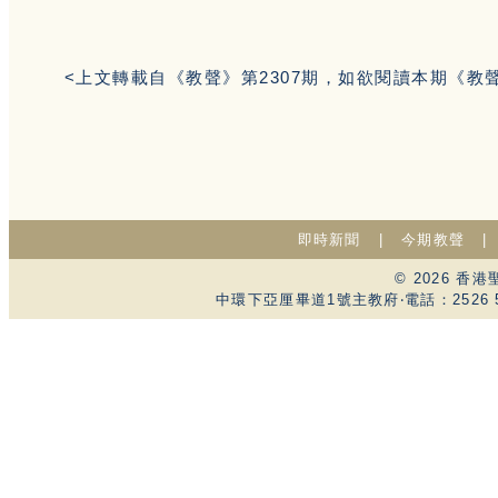
<上文轉載自《教聲》第2307期，如欲閱讀本期《教
即時新聞
|
今期教聲
© 2026 
中環下亞厘畢道1號主教府‧電話：2526 59