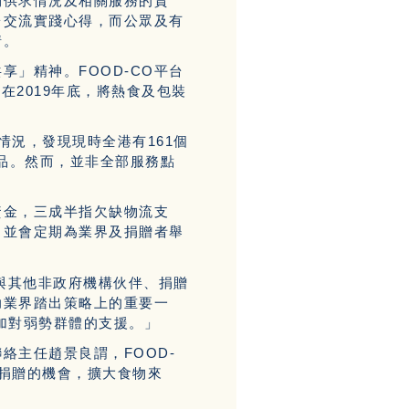
物供求情況及相關服務的資
台交流實踐心得，而公眾及有
情。
享」精神。FOOD-CO平台
在2019年底，將熱食及包裝
。
情況，發現現時全港有161個
食品。然而，並非全部服務點
資金，三成半指欠缺物流支
，並會定期為業界及捐贈者舉
與其他非政府機構伙伴、捐贈
助業界踏出策略上的重要一
加對弱勢群體的支援。」
絡主任趙景良謂，FOOD-
捐贈的機會，擴大食物來