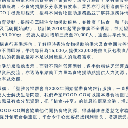
物援助服務機構和捐贈食物的企業參與，讓雙方藉此分享有關食
援助服務，令食物捐贈及分享更有效率。業界亦可利用這個平
-CO手機應用程式，搜尋不同食物援助服務點並了解其服務詳
的教育活動，提醒公眾關注食物援助服務，並推廣「惜食」和「共
及元朗開始試行，預計於2018年起逐步推廣至全香港，並期望
0,000份，受惠人數則增加三成至20,000人，達至共享效果
託機構進行基準評估，了解現時香港食物援助的供求及食物回收等
同區域，平均每日為15,000人提供33,000份熱食及包裝
提供的餐膳數量亦不足以回應龐大的服務需求。
的受訪服務點表示，面對不同的營運困難，過半數稱缺乏營運
業界資訊交流，亦透過集結義工力量為食物援助點提供人力資源
效率及效能。
稱：「聖雅各福群會自2003年開始營辦食物銀行服務，一直
人士解決生活問題。我們希望FOOD-CO可以讓本港食物援
知識及有效分配資源，把『惜食‧共享』的信息推廣至全港，增
OOD-CO則會協助他們開拓食物資源。得基輔康會恩慈之家聯
，提升領取食物速度，平台令中心更容易接觸到善長，增加接受