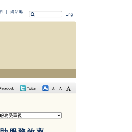
們
|
網站地
Eng
Facebook
Twitter