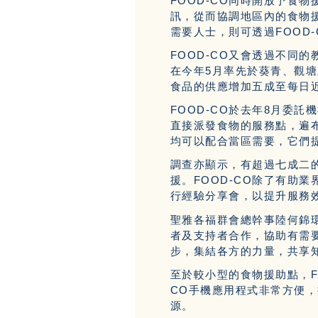
FOOD-CO同時開放予食
訊，從而協調地區內的食物
需要人士，則可透過FOOD
FOOD-CO又會透過不同
在今年5月率先於葵青、觀塘
食品的供應增加五成至每日近5
FOOD-CO於去年8月委
直接派發食物的服務點，遍布不
均可以配合當區需要，它們
調查亦顯示，有超過七成二
援。FOOD-CO除了有助
行經驗分享會，以提升服務
聖雅各福群會總幹事陸何錦環
者及支持者合作，協助有需要
步，集結各方的力量，共享
至於較小型的食物援助點，F
CO手機應用程式非常方便
源。