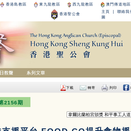
香港島教區
東九龍教區
西九龍教區
澳門傳道地區
主頁
|
聯絡我
香港聖公會
圖
下載
轉寄
列印
第2156期