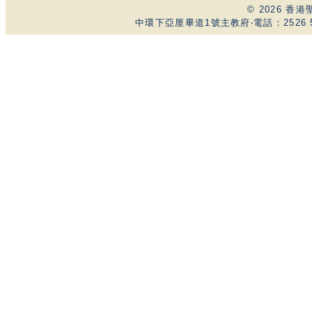
© 2026 
中環下亞厘畢道1號主教府‧電話：2526 59