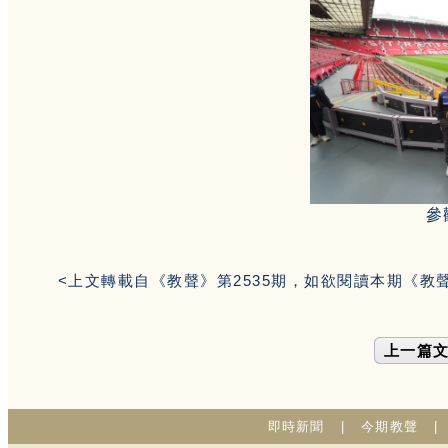
參
<上文轉載自《教聲》第2535期，如欲閱讀本期《教
上一篇
即時新聞
|
今期教聲