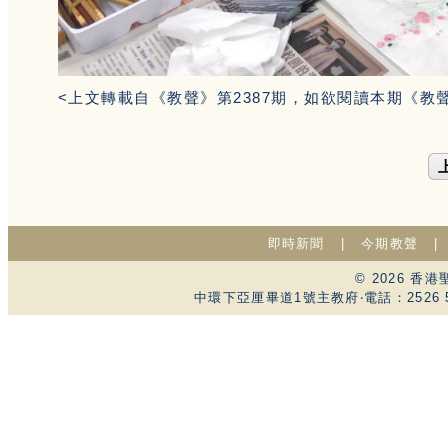
<上文轉載自《教聲》第2387期，如欲閱讀本期《教
即時新聞
|
今期教聲
© 2026 
中環下亞厘畢道1號主教府‧電話：2526 59