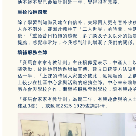
他不經不覺已參加計劃近一年，覺得很有意義。
重拾拍拖感覺
除了學習到知識及建立自信外，夫婦兩人更有意外收
人亦不例外，卻因此犧牲了「二人世界」的時間，生
後：「重拾昔日拍拖的感覺，多了談及子女以外的話
提點，感覺非常好，令我感到計劃增潤了我們的關係
填補服務空隙
「賽馬會家家有教計劃」主任楊佩雯表示，中產人士
關活動，於是她們透過增加宣傳、建立口碑等方法吸
佔一半，「上課的時候大家無分彼此，氣氛融洽，之
士較少在社區中心參與活動的服務空隙。中心未來將
另亦會與學校合作，期望將服務帶到學校，讓有興趣
「賽馬會家家有教計劃」為期三年，有興趣參與的人士
樓及3樓），或致電2525 1929查詢詳情。